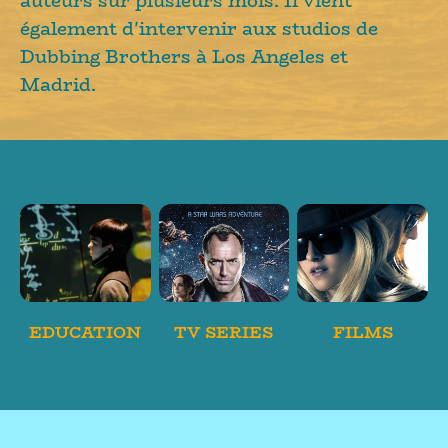
auteurs sur plusieurs mois. Il vient
également d'intervenir aux studios de
Dubbing Brothers à Los Angeles et
Madrid.
EDUCATION
TV SERIES
FILMS